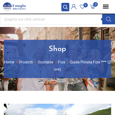
Skip
Pannello di gestione dei cookies
0
0
to
Ricerca
content
prodotti
Shop
Home
Prodotti
Occitanie
Foix
Guida Privata Foix *** (2
ore)