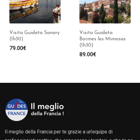
Visita Guidata
Visita Guidata Hyères
Bormes les Mimosas
(2 ore)
(1h30)
89.00
€
89.00
€
Il meglio della Francia per te grazie a un’equipe di