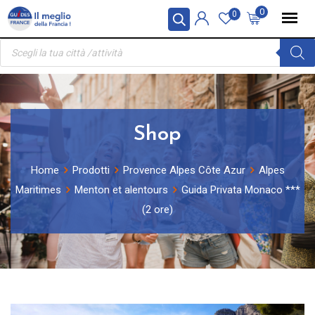
Skip
Pannello di gestione dei cookies
0
0
to
Ricerca
content
prodotti
Shop
Home
Prodotti
Provence Alpes Côte Azur
Alpes
Maritimes
Menton et alentours
Guida Privata Monaco ***
(2 ore)