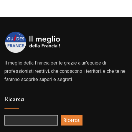
da
299.0
a
469.0
Il meglio della Francia per te grazie a un’equipe di
professionisti reattivi, che conoscono i territori, e che te ne
faranno scoprire sapori e segreti.
Ricerca
Ricerca