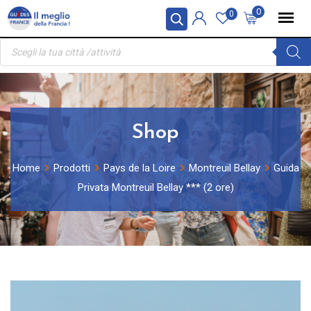
Skip
Pannello di gestione dei cookies
0
0
to
Ricerca
content
prodotti
Shop
Home
Prodotti
Pays de la Loire
Montreuil Bellay
Guida
Privata Montreuil Bellay *** (2 ore)