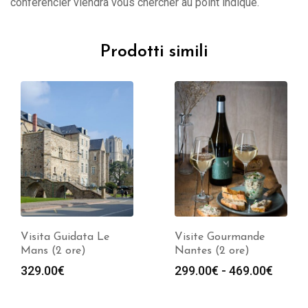
conférencier viendra vous chercher au point indiqué.
Prodotti simili
Visita Guidata Le
Visite Gourmande
Mans (2 ore)
Nantes (2 ore)
Fasci
329.00
€
299.00
€
-
469.00
€
di
prezz