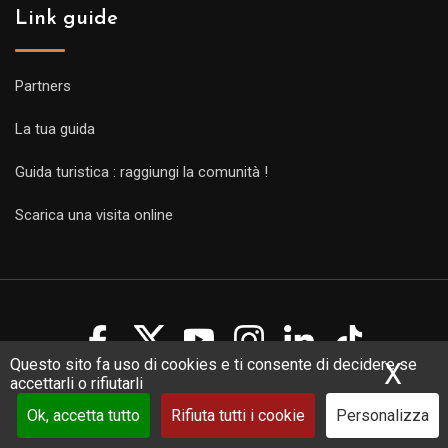
Link guide
Partners
La tua guida
Guida turistica : raggiungi la comunità !
Scarica una visita online
Questo sito fa uso di cookies e ti consente di decidere se
X
Nas
accettarli o rifiutarli
Copyright Guides 2021. Tous droits réservés.
Développement
web sur mesure
par iSoluce
Ok, accetta tutto
Rifiuta tutti i cookie
Personalizza