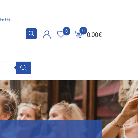
tatti
0
0
0.00
€