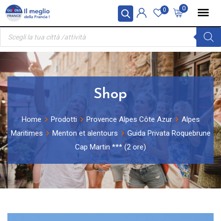
Skip
Pannello di gestione dei cookies
0
0
to
Ricerca
content
prodotti
Shop
Home
Prodotti
Provence Alpes Côte Azur
Alpes
Maritimes
Menton et alentours
Guida Privata Roquebrune
Cap Martin *** (2 ore)