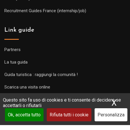
Recruitment Guides France (internship/job)
Link guide
Partners
La tua guida
Guida turistica : raggiungi la comunità !
Scarica una visita online
Questo sito fa uso di cookies e ti consente di decidere se
X
Nas
accettarli o rifiutarli
Ok, accetta tutto
Rifiuta tutti i cookie
Personalizza