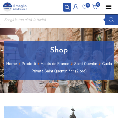
Skip
Pannello di gestione dei cookies
0
0
to
Ricerca
content
prodotti
Shop
Home
Prodotti
Hauts de France
Saint Quentin
Guida
Privata Saint Quentin *** (2 ore)