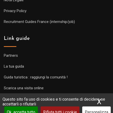
Privacy Policy
Recruitment Guides France (internship/job)
Link guide
Partners
La tua guida
Guida turistica : raggiungi la comunità !
Scarica una visita online
Questo sito fa uso di cookies e ti consente di decidere se
X
Nas
accettarli o rifiutarli
Ok, accetta tutto
Rifiuta tutti i cookie
Personalizza