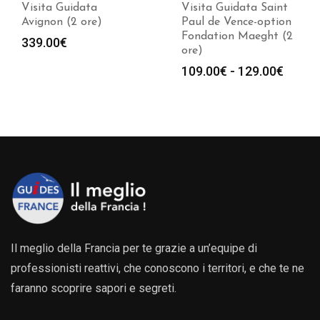
Visita Guidata
Visita Guidata Saint
Avignon (2 ore)
Paul de Vence-option
Fondation Maeght (2
339.00
€
ore)
Fasci
109.00
€
-
129.00
€
di
prezz
da
109.0
a
129.0
Il meglio della Francia per te grazie a un’equipe di
professionisti reattivi, che conoscono i territori, e che te ne
faranno scoprire sapori e segreti.