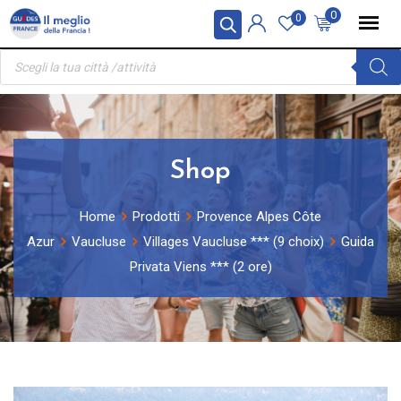
Skip
Pannello di gestione dei cookies
0
0
to
Ricerca
content
prodotti
Shop
Home
Prodotti
Provence Alpes Côte
Azur
Vaucluse
Villages Vaucluse *** (9 choix)
Guida
Privata Viens *** (2 ore)