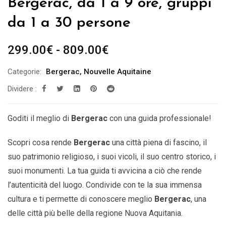
Bergerac, da 1 a 9 ore, gruppi
da 1 a 30 persone
Fascia
299.00
€
-
809.00
€
di
Categorie:
Bergerac
,
Nouvelle Aquitaine
prezzo:
Dividere :
da
299.00€
a
Goditi il ​​meglio di
Bergerac
con una guida professionale!
809.00€
Scopri cosa rende
Bergerac
una città piena di fascino, il
suo patrimonio religioso, i suoi vicoli, il suo centro storico, i
suoi monumenti. La tua guida ti avvicina a ciò che rende
l’autenticità del luogo. Condivide con te la sua immensa
cultura e ti permette di conoscere meglio
Bergerac
,
una
delle città più belle della
regione Nuova Aquitania.