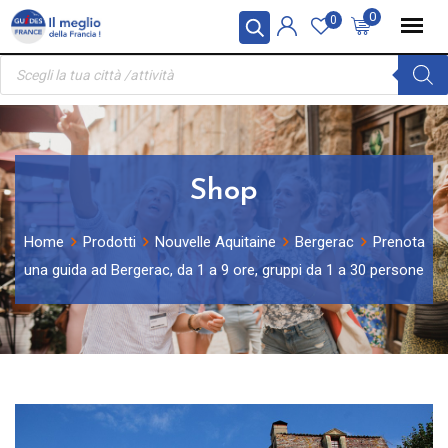
Skip
Pannello di gestione dei cookies
0
0
to
Ricerca
content
prodotti
Shop
Home
Prodotti
Nouvelle Aquitaine
Bergerac
Prenota
una guida ad Bergerac, da 1 a 9 ore, gruppi da 1 a 30 persone