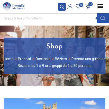
Skip
Pannello di gestione dei cookies
0
0
to
Ricerca
content
prodotti
Shop
Home
Prodotti
Occitanie
Béziers
Prenota una guida ad
Béziers, da 1 a 9 ore, gruppi da 1 a 30 persone