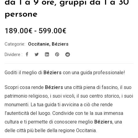
da 1 a 9 ore, gruppi da 1 a 30
persone
Fascia
189.00
€
-
599.00
€
di
Categorie:
Occitanie
,
Béziers
prezzo:
Dividere :
da
189.00€
a
Goditi il ​​meglio di
Béziers
con una guida professionale!
599.00€
Scopri cosa rende
Béziers
una città piena di fascino, il suo
patrimonio religioso, i suoi vicoli, il suo centro storico, i suoi
monumenti. La tua guida ti avvicina a ciò che rende
l’autenticità del luogo. Condivide con te la sua immensa
cultura e ti permette di conoscere meglio
Béziers
,
una
delle città più belle della
regione Occitania.