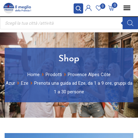
Skip
Pannello di gestione dei cookies
0
0
to
Ricerca
content
prodotti
Shop
Home
Prodotti
Provence Alpes Côte
Azur
Eze
Prenota una guida ad Eze, da 1 a 9 ore, gruppi da
1 a 30 persone