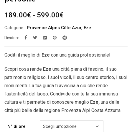
Fascia
189.00
€
-
599.00
€
di
Categorie:
Provence Alpes Côte Azur
,
Eze
prezzo:
Dividere :
da
189.00€
a
Goditi il ​​meglio di
Eze
con una guida professionale!
599.00€
Scopri cosa rende
Eze
una città piena di fascino, il suo
patrimonio religioso, i suoi vicoli, il suo centro storico, i suoi
monumenti. La tua guida ti avvicina a ciò che rende
l’autenticità del luogo. Condivide con te la sua immensa
cultura e ti permette di conoscere meglio
Eze
,
una delle
città più belle della
regione Provenza Alpi Costa Azzurra.
N° di ore