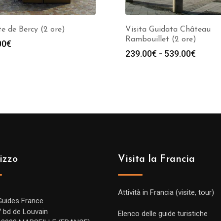
te de Bercy (2 ore)
Visita Guidata Château
Rambouillet (2 ore)
00
€
Fasci
239.00
€
-
539.00
€
di
prezz
da
239.0
a
539.0
izzo
Visita la Francia
Attività in Francia (visite, tour)
Guides France
7 bd de Louvain
Elenco delle guide turistiche