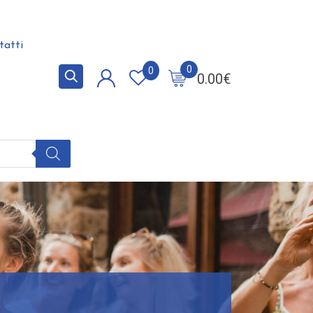
tatti
0
0
0.00
€