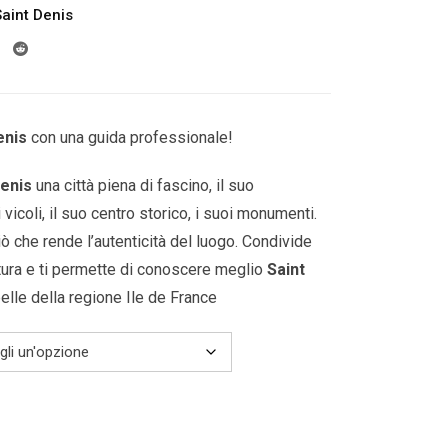
Saint Denis
prezzo:
da
189.00€
a
599.00€
enis
con una guida professionale!
Denis
una città piena di fascino, il suo
 vicoli, il suo centro storico, i suoi monumenti.
ciò che rende l’autenticità del luogo. Condivide
tura e ti permette di conoscere meglio
Saint
belle della
regione Ile de France