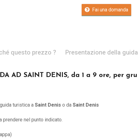
Fai una domanda
ché questo prezzo ?
Presentazione della guida
AD SAINT DENIS, da 1 a 9 ore, per grup
guida turistica a
Saint Denis
o
da
Saint Denis
à a prendere nel punto indicato.
Mappa)