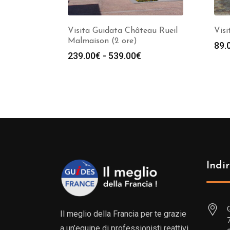
Visita Guidata Château Rueil
Visi
Malmaison (2 ore)
89.
Fascia
239.00
€
-
539.00
€
di
prezzo:
da
239.00€
a
539.00€
Indir
Il meglio della Francia per te grazie
a un’equipe di professionisti reattivi,