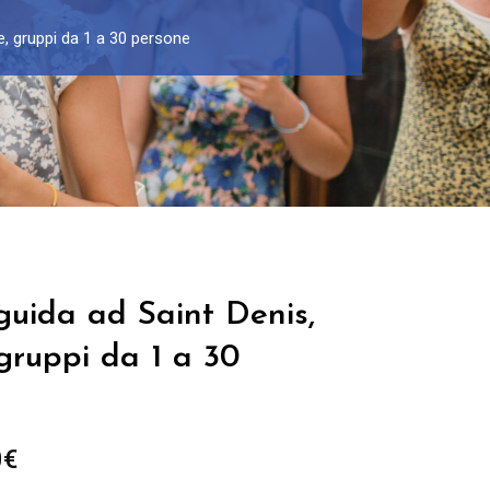
e, gruppi da 1 a 30 persone
guida ad Saint Denis,
 gruppi da 1 a 30
Fascia
0
€
di