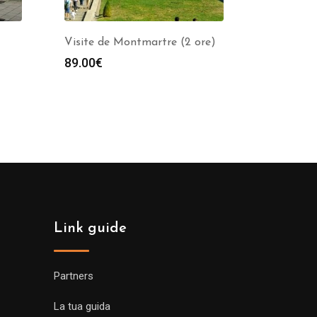
Visite de Montmartre (2 ore)
89.00
€
a
o:
0€
0€
Link guide
Partners
La tua guida