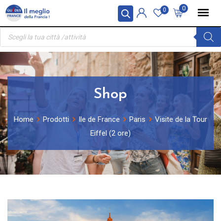
Skip
Pannello di gestione dei cookies
0
0
to
Ricerca
content
prodotti
Shop
Home
Prodotti
Ile de France
Paris
Visite de la Tour
Eiffel (2 ore)