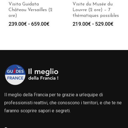
Visita Guidata
Visite du Musée du
Château Versailles (2
Louvre (2 ore) – 7
ore)
thématiques possibles
Fascia
Fasci
239.00
€
-
659.00
€
219.00
€
-
529.00
€
di
di
prezzo:
prezz
da
da
239.00€
219.0
a
a
€
659.00€
529.0
Il meglio della Francia per te grazie a un’equipe di
professionisti reattivi, che conoscono i territori, e che te ne
faranno scoprire sapori e segreti.