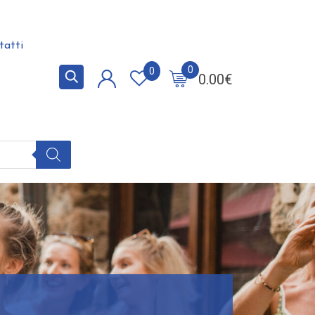
tatti
0
0
0.00
€