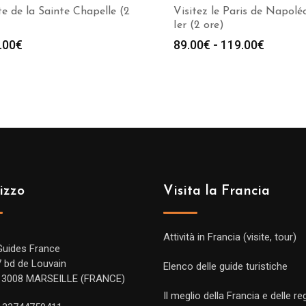
te de la Sainte Chapelle (2
Visitez le Paris de Napolé
Ier (2 ore)
Fascia
.00
€
89.00
€
-
119.00
€
di
prezzo:
da
89.00€
a
119.00
izzo
Visita la Francia
Attività in Francia (visite, tour)
Guides France
7 bd de Louvain
Elenco delle guide turistiche
13008 MARSEILLE (FRANCE)
Il meglio della Francia e delle re