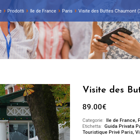
e
Prodotti
Ile de France
Paris
Visite des Buttes Chaumont (
Visite des B
89.00
€
Categorie:
Ile de France
,
Etichetta:
Guida Privata P
Touristique Privé Paris
,
Vi