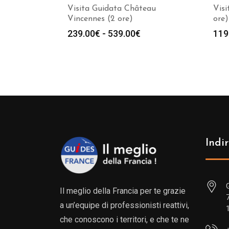
Visita Guidata Château
Visi
Vincennes (2 ore)
ore)
Fascia
239.00
€
-
539.00
€
119
di
prezzo:
da
239.00€
a
539.00€
Indir
Il meglio della Francia per te grazie
a un’equipe di professionisti reattivi,
che conoscono i territori, e che te ne