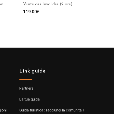
on
Visite des Invalides (2 ore)
119.00
€
€
Link guide
Partners
La tua guida
gioni
Guida turistica : raggiungi la comunità !