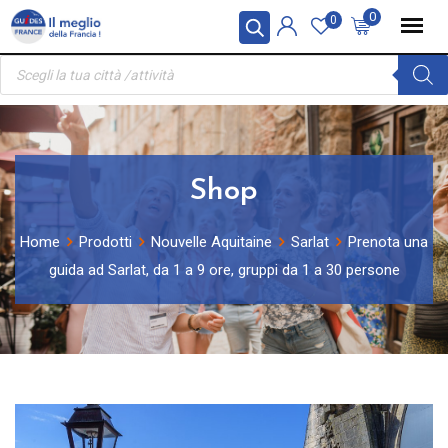
Skip
Pannello di gestione dei cookies
0
0
to
Ricerca
content
prodotti
Shop
Home
Prodotti
Nouvelle Aquitaine
Sarlat
Prenota una
guida ad Sarlat, da 1 a 9 ore, gruppi da 1 a 30 persone