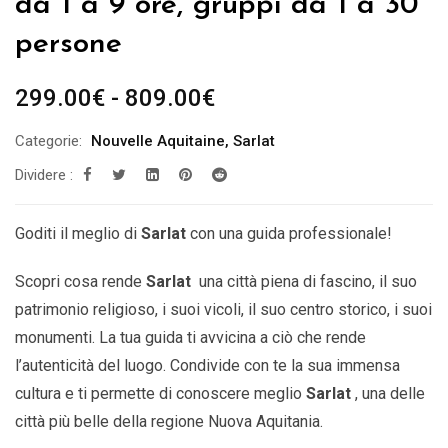
da 1 a 9 ore, gruppi da 1 a 30
persone
Fascia
299.00
€
-
809.00
€
di
Categorie:
Nouvelle Aquitaine
,
Sarlat
prezzo:
Dividere :
da
299.00€
a
Goditi il ​​meglio di
Sarlat
con una guida professionale!
809.00€
Scopri cosa rende
Sarlat
una città piena di fascino, il suo
patrimonio religioso, i suoi vicoli, il suo centro storico, i suoi
monumenti. La tua guida ti avvicina a ciò che rende
l’autenticità del luogo. Condivide con te la sua immensa
cultura e ti permette di conoscere meglio
Sarlat
,
una delle
città più belle della
regione Nuova Aquitania.