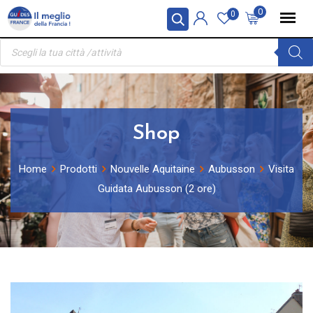
Skip
Pannello di gestione dei cookies
0
0
to
Ricerca
content
prodotti
Shop
Home
Prodotti
Nouvelle Aquitaine
Aubusson
Visita
Guidata Aubusson (2 ore)