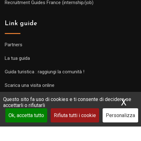
Recruitment Guides France (internship/job)
Link guide
Partners
La tua guida
Guida turistica : raggiungi la comunità !
Scarica una visita online
Questo sito fa uso di cookies e ti consente di decidere se
X
Nas
accettarli o rifiutarli
Ok, accetta tutto
Rifiuta tutti i cookie
Personalizza
Copyright Guides 2021. Tous droits réservés.
Développement