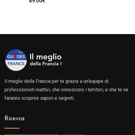
89.00
€
a
o:
0€
0€
Il meglio della Francia per te grazie a un’equipe di
professionisti reattivi, che conoscono i territori, e che te ne
faranno scoprire sapori e segreti.
Ricerca