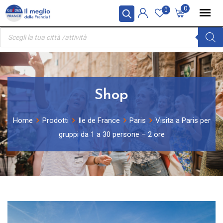
Skip
Pannello di gestione dei cookies
0
0
to
Ricerca
content
prodotti
Shop
Home
Prodotti
Ile de France
Paris
Visita a Paris per
gruppi da 1 a 30 persone – 2 ore