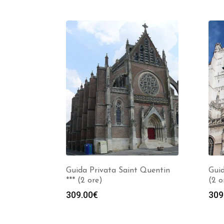
Guida Privata Saint Quentin
Guid
*** (2 ore)
(2 o
309.00
€
309