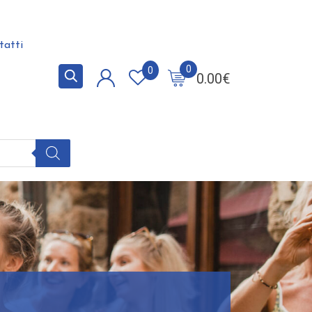
tatti
0
0
0.00
€