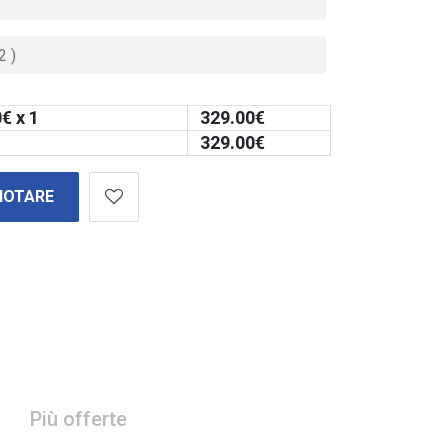
0
€ x 1
329.00
€
329.00
€
NOTARE
Più offerte