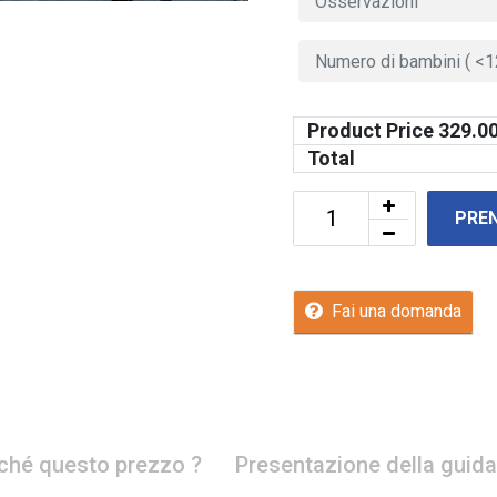
Product Price
329.0
Total
PRE
Fai una domanda
ché questo prezzo ?
Presentazione della guida