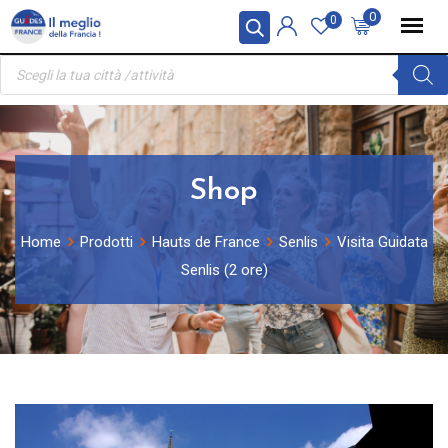
Skip
Pannello di gestione dei cookies
0
0
to
Ricerca
content
prodotti
Shop
Home
Prodotti
Hauts de France
Senlis
Visita Guidata
Senlis (2 ore)