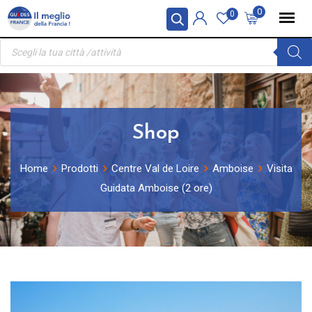
Skip
Pannello di gestione dei cookies
0
0
to
Ricerca
content
prodotti
Shop
Home
Prodotti
Centre Val de Loire
Amboise
Visita
Guidata Amboise (2 ore)