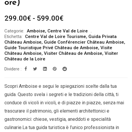
ore)
Fascia
299.00
€
-
599.00
€
di
Categorie:
Amboise
,
Centre Val de Loire
prezzo:
Etichetta:
Centre Val de Loire Tourisme
,
Guida Privata
da
Château Amboise
,
Guide Conférencier Château Amboise
,
Guide Touristique Privé Château de Amboise
,
Visite
299.00€
Château Amboise
,
Visiter Château de Amboise
,
Visiter
a
Château de la Loire
599.00€
Dividere :
Scopri Amboise e segui le spiegazioni scelte dalla tua
guida. Questo svela i segreti e le tradizioni della città, ti
conduce di vicoli in vicoli, e di piazze in piazze, senza mai
trascurare il patrimonio, gli elementi architettonici e
gastronomici: chiese, vestigia, aneddoti e specialità
culinarie.La tua guida turistica è l’unico professionista in