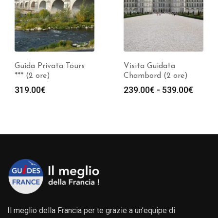
Guida Privata Tours
Visita Guidata
*** (2 ore)
Chambord (2 ore)
Fasci
319.00
€
239.00
€
-
539.00
€
di
prezz
da
239.0
a
539.0
Il meglio della Francia per te grazie a un’equipe di