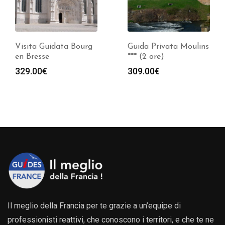
Visita Guidata Bourg
Guida Privata Moulins
en Bresse
*** (2 ore)
329.00
€
309.00
€
Il meglio della Francia per te grazie a un’equipe di
professionisti reattivi, che conoscono i territori, e che te ne