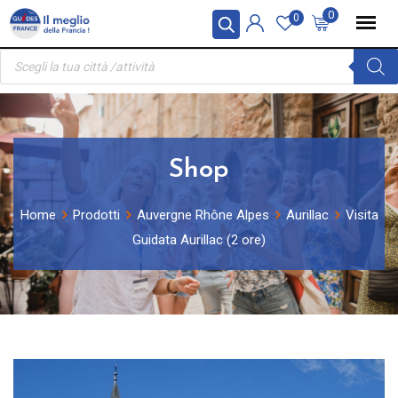
Skip
Pannello di gestione dei cookies
0
0
to
Ricerca
content
prodotti
Shop
Home
Prodotti
Auvergne Rhône Alpes
Aurillac
Visita
Guidata Aurillac (2 ore)