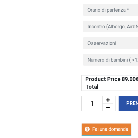
Product Price
89.00
€
Total
PRE
Fai una domanda