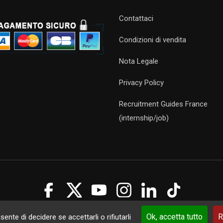
Contattaci
Condizioni di vendita
Nota Legale
Privacy Policy
Recruitment Guides France
(internship/job)
Guides 2021. Tous droits réservés.
Développement web sur mesure
p
Ok, accetta tutto
R
ente di decidere se accettarli o rifiutarli