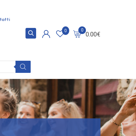
tatti
0
0
0.00
€