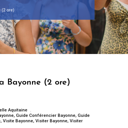
 (2 ore)
ta Bayonne (2 ore)
lle Aquitaine
Bayonne
,
Guide Conférencier Bayonne
,
Guide
e
,
Visite Bayonne
,
Visiter Bayonne
,
Visiter