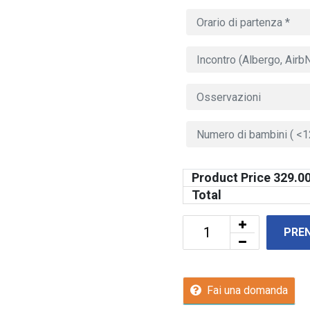
Product Price
329.0
Total
PRE
Fai una domanda