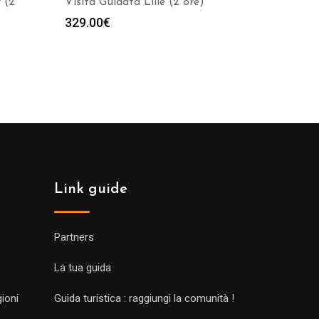
 (2
Visita Guidata Lille (2 ore)
329.00
€
Link guide
Partners
La tua guida
gioni
Guida turistica : raggiungi la comunità !