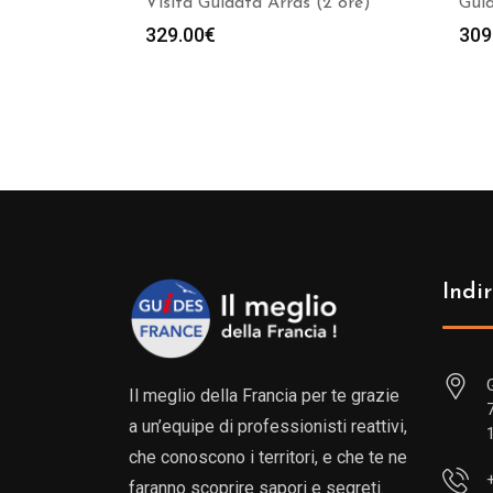
Visita Guidata Arras (2 ore)
Guid
329.00
€
309
Indir
Il meglio della Francia per te grazie
a un’equipe di professionisti reattivi,
che conoscono i territori, e che te ne
faranno scoprire sapori e segreti.