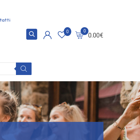
tatti
0
0
0.00
€