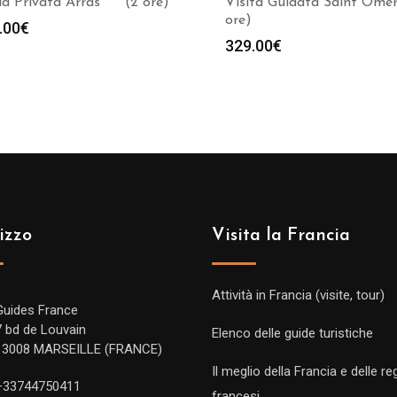
a Privata Arras *** (2 ore)
Visita Guidata Saint Omer
ore)
.00
€
329.00
€
izzo
Visita la Francia
Attività in Francia (visite, tour)
Guides France
7 bd de Louvain
Elenco delle guide turistiche
13008 MARSEILLE (FRANCE)
Il meglio della Francia e delle re
+33744750411
francesi