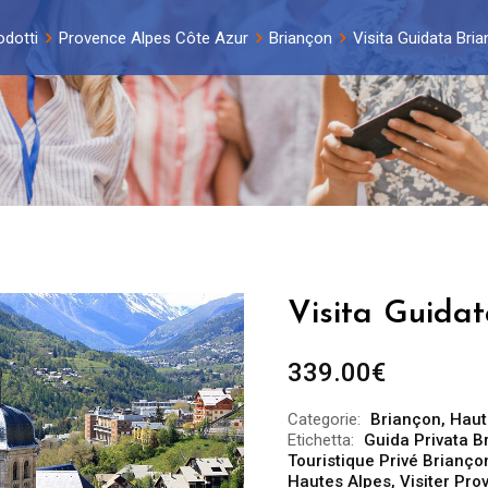
odotti
Provence Alpes Côte Azur
Briançon
Visita Guidata Bria
Visita Guidat
339.00
€
Categorie:
Briançon
,
Haut
Etichetta:
Guida Privata B
Touristique Privé Brianço
Hautes Alpes
,
Visiter Pr