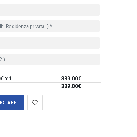
0
€ x 1
339.00
€
339.00
€
NOTARE