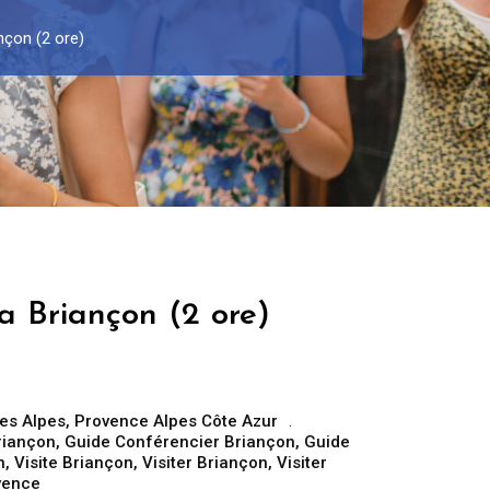
nçon (2 ore)
a Briançon (2 ore)
es Alpes
,
Provence Alpes Côte Azur
riançon
,
Guide Conférencier Briançon
,
Guide
n
,
Visite Briançon
,
Visiter Briançon
,
Visiter
ovence