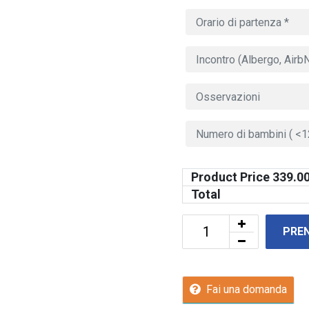
Product Price
339.0
Total
PRE
Fai una domanda