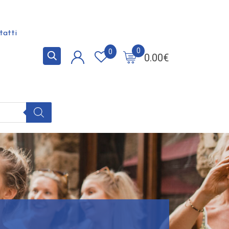
tatti
0
0
0.00
€