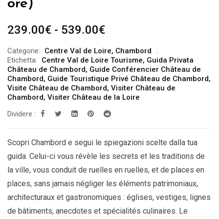
ore)
Fascia
239.00
€
-
539.00
€
di
Categorie:
Centre Val de Loire
,
Chambord
prezzo:
Etichetta:
Centre Val de Loire Tourisme
,
Guida Privata
da
Château de Chambord
,
Guide Conférencier Château de
Chambord
,
Guide Touristique Privé Château de Chambord
,
239.00€
Visite Château de Chambord
,
Visiter Château de
a
Chambord
,
Visiter Château de la Loire
539.00€
Dividere :
Scopri Chambord e segui le spiegazioni scelte dalla tua
guida. Celui-ci vous révèle les secrets et les traditions de
la ville, vous conduit de ruelles en ruelles, et de places en
places, sans jamais négliger les éléments patrimoniaux,
architecturaux et gastronomiques : églises, vestiges, lignes
de bâtiments, anecdotes et spécialités culinaires. Le