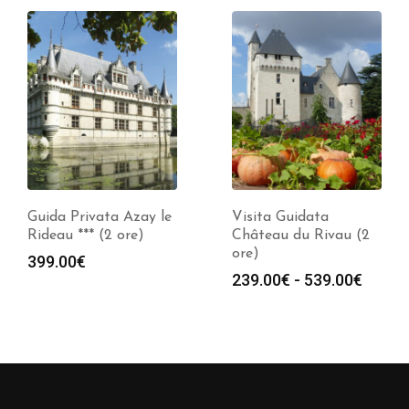
Guida Privata Azay le
Visita Guidata
Rideau *** (2 ore)
Château du Rivau (2
ore)
399.00
€
Fasci
239.00
€
-
539.00
€
di
prezz
da
239.0
a
539.0