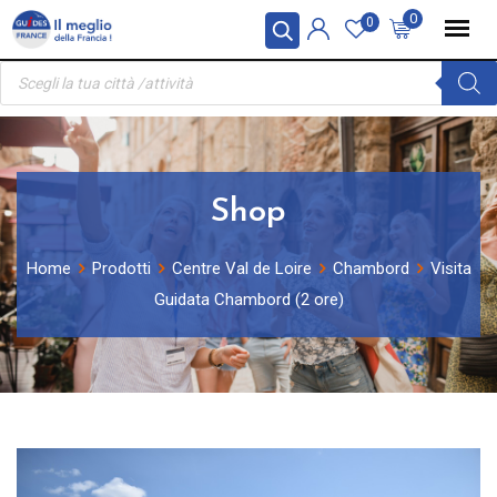
Skip
Pannello di gestione dei cookies
0
0
to
Ricerca
content
prodotti
Shop
Home
Prodotti
Centre Val de Loire
Chambord
Visita
Guidata Chambord (2 ore)