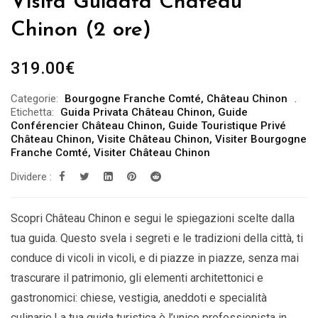
Visita Guidata Château
Chinon (2 ore)
319.00
€
Categorie:
Bourgogne Franche Comté
,
Château Chinon
Etichetta:
Guida Privata Château Chinon
,
Guide
Conférencier Château Chinon
,
Guide Touristique Privé
Château Chinon
,
Visite Château Chinon
,
Visiter Bourgogne
Franche Comté
,
Visiter Château Chinon
Dividere :
Scopri Château Chinon e segui le spiegazioni scelte dalla
tua guida. Questo svela i segreti e le tradizioni della città, ti
conduce di vicoli in vicoli, e di piazze in piazze, senza mai
trascurare il patrimonio, gli elementi architettonici e
gastronomici: chiese, vestigia, aneddoti e specialità
culinarie.La tua guida turistica è l’unico professionista in