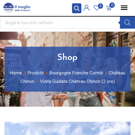
Skip
Pannello di gestione dei cookies
0
0
to
Ricerca
content
prodotti
Shop
Home
Prodotti
Bourgogne Franche Comté
Château
Chinon
Visita Guidata Château Chinon (2 ore)