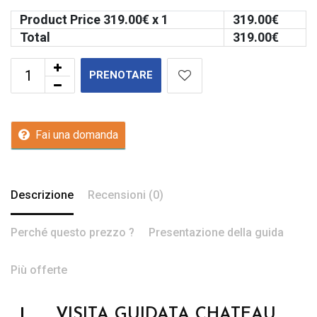
Product Price
319.00
€ x 1
319.00
€
Total
319.00
€
PRENOTARE
Fai una domanda
Descrizione
Recensioni (0)
Perché questo prezzo ?
Presentazione della guida
Più offerte
VISITA GUIDATA CHATEAU