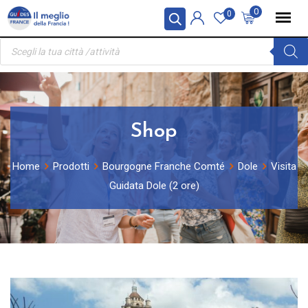
Skip
Pannello di gestione dei cookies
0
0
to
Ricerca
content
prodotti
Shop
Home
Prodotti
Bourgogne Franche Comté
Dole
Visita
Guidata Dole (2 ore)