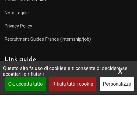
Nota Legale
Privacy Policy
Recruitment Guides France (internship/job)
Link guide
Questo sito fa uso di cookies e ti consente di decidere se
X
Nas
accettarli o rifiutarli
Partners
Ok, accetta tutto
Rifiuta tutti i cookie
Personalizza
La tua guida
Guida turistica : raggiungi la comunità !
Scarica una visita online