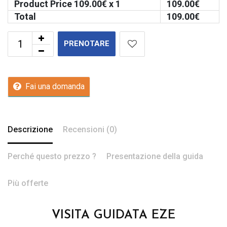
Product Price
109.00
€ x 1
109.00
€
Total
109.00
€
PRENOTARE
Fai una domanda
Descrizione
Recensioni (0)
Perché questo prezzo ?
Presentazione della guida
Più offerte
VISITA GUIDATA EZE