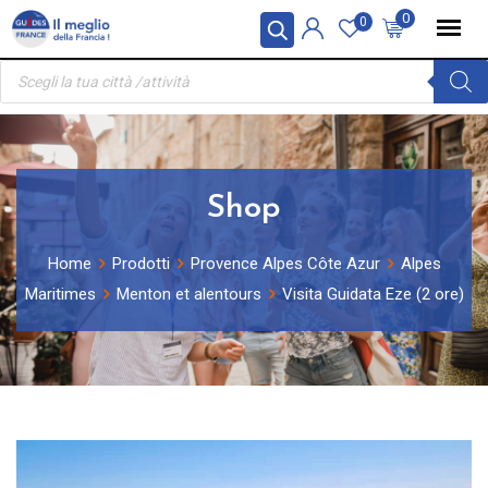
Skip
Pannello di gestione dei cookies
0
0
to
Ricerca
content
prodotti
Shop
Home
Prodotti
Provence Alpes Côte Azur
Alpes
Maritimes
Menton et alentours
Visita Guidata Eze (2 ore)