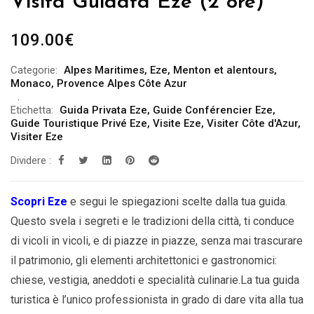
Visita Guidata Eze (2 ore)
109.00
€
Categorie:
Alpes Maritimes
,
Eze
,
Menton et alentours
,
Monaco
,
Provence Alpes Côte Azur
Etichetta:
Guida Privata Eze
,
Guide Conférencier Eze
,
Guide Touristique Privé Eze
,
Visite Eze
,
Visiter Côte d'Azur
,
Visiter Eze
Dividere :
Scopri Eze
e segui le spiegazioni scelte dalla tua guida.
Questo svela i segreti e le tradizioni della città, ti conduce
di vicoli in vicoli, e di piazze in piazze, senza mai trascurare
il patrimonio, gli elementi architettonici e gastronomici:
chiese, vestigia, aneddoti e specialità culinarie.La tua guida
turistica è l’unico professionista in grado di dare vita alla tua