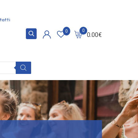
tatti
0
0
0.00
€