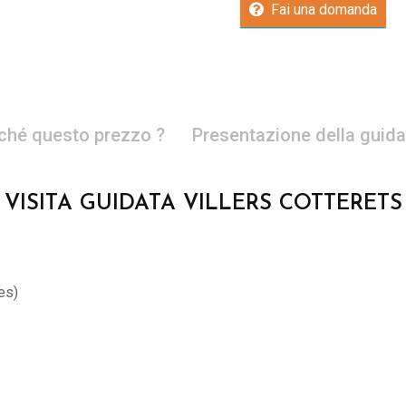
Fai una domanda
ché questo prezzo ?
Presentazione della guida
VISITA GUIDATA VILLERS COTTERETS
nes)