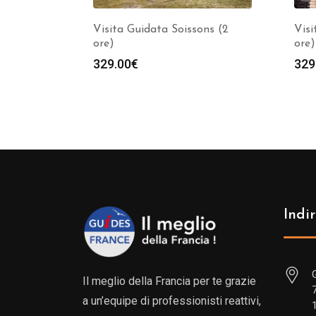
Visita Guidata Soissons (2
Visi
ore)
ore)
329.00
€
329
Indir
Il meglio della Francia per te grazie
a un’equipe di professionisti reattivi,