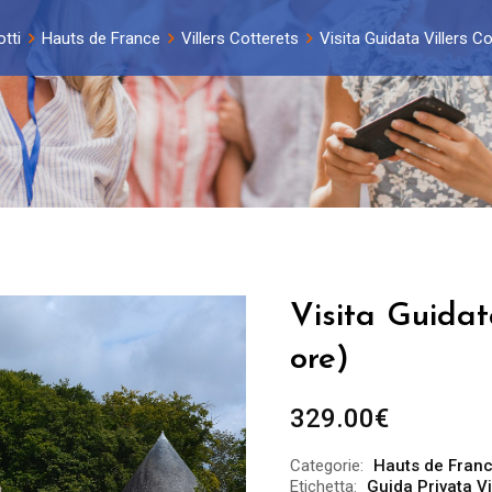
tti
Hauts de France
Villers Cotterets
Visita Guidata Villers Co
Visita Guidat
ore)
329.00
€
Categorie:
Hauts de Fran
Etichetta:
Guida Privata Vi