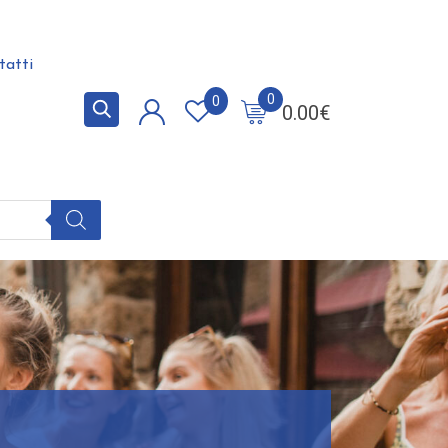
tatti
0
0
0.00
€