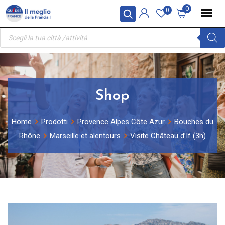
Skip
Pannello di gestione dei cookies
0
0
to
Ricerca
content
prodotti
Shop
Home
Prodotti
Provence Alpes Côte Azur
Bouches du
Rhône
Marseille et alentours
Visite Château d’If (3h)