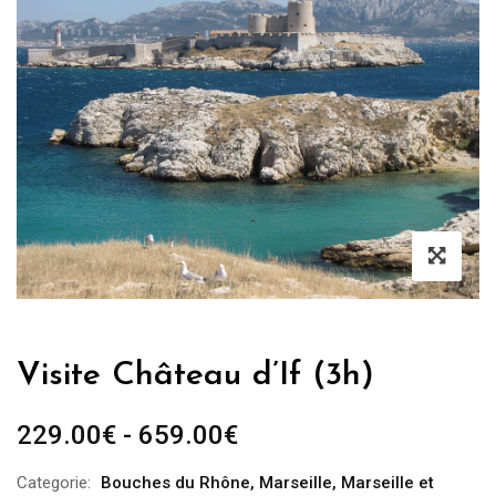
Visite Château d’If (3h)
Fascia
229.00
€
-
659.00
€
di
Categorie:
Bouches du Rhône
,
Marseille
,
Marseille et
prezzo: