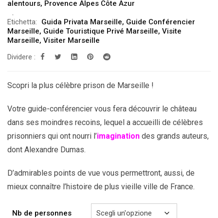
alentours
,
Provence Alpes Côte Azur
da
Etichetta:
Guida Privata Marseille
,
Guide Conférencier
229.00€
Marseille
,
Guide Touristique Privé Marseille
,
Visite
a
Marseille
,
Visiter Marseille
659.00€
Dividere :
Scopri la plus célèbre prison de Marseille !
Votre guide-conférencier vous fera découvrir le château
dans ses moindres recoins, lequel a accueilli de célèbres
prisonniers qui ont nourri l’
imagination
des grands auteurs,
dont Alexandre Dumas.
D’admirables points de vue vous permettront, aussi, de
mieux connaître l’histoire de plus vieille ville de France.
Nb de personnes