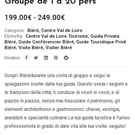
Groupe de 1 à 20 pers
Fascia
199.00
€
-
249.00
€
di
Categorie:
Bléré
,
Centre Val de Loire
prezzo:
Etichetta:
Centre Val de Loire Tourisme
,
Guida Privata
da
Bléré
,
Guide Conférencier Bléré
,
Guide Touristique Privé
Bléré
,
Visite Bléré
,
Visiter Bléré
199.00€
Dividere :
a
249.00€
Scopri Blérédurante una visita di gruppo e segui le
spiegazioni scelte dalla tua guida. Questo svela i segreti e
le tradizioni della città, ti conduce di vicoli in vicoli, e di
piazze in piazze, senza mai trascurare il patrimonio, gli
elementi architettonici e gastronomici: chiese, vestigia,
aneddoti e specialità culinarie.La tua guida turistica è l’unico
professionista in grado di dare vita alla tua visita: seguilo!