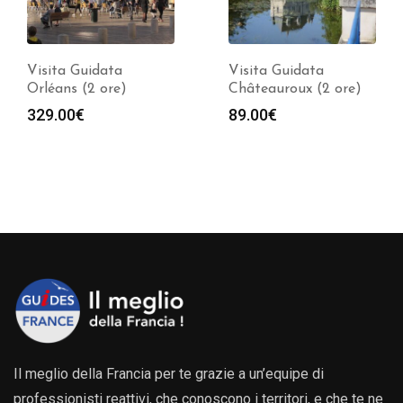
Visita Guidata
Visita Guidata
Châteauroux (2 ore)
Chambord (2 ore)
Fasci
89.00
€
239.00
€
-
539.00
€
di
prezz
da
239.0
a
539.0
Il meglio della Francia per te grazie a un’equipe di
professionisti reattivi, che conoscono i territori, e che te ne