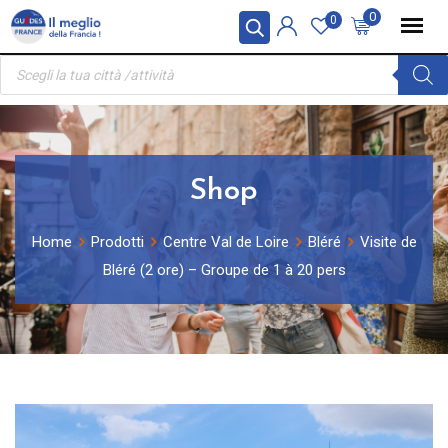
Skip
Pannello di gestione dei cookies
0
0
to
Ricerca
content
prodotti
Shop
Home
Prodotti
Centre Val de Loire
Bléré
Visite de
Bléré (2 ore) – Groupe de 1 à 20 pers