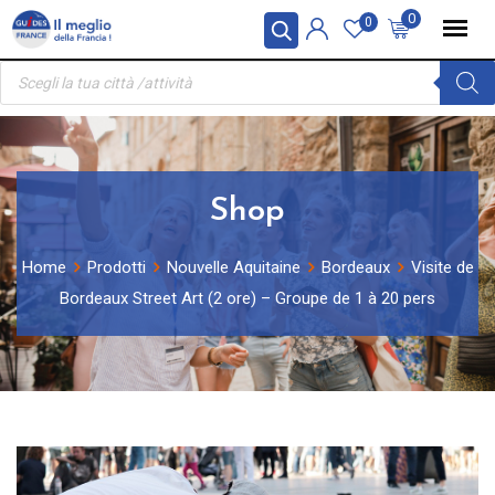
Skip
Pannello di gestione dei cookies
0
0
to
Ricerca
content
prodotti
Shop
Home
Prodotti
Nouvelle Aquitaine
Bordeaux
Visite de
Bordeaux Street Art (2 ore) – Groupe de 1 à 20 pers