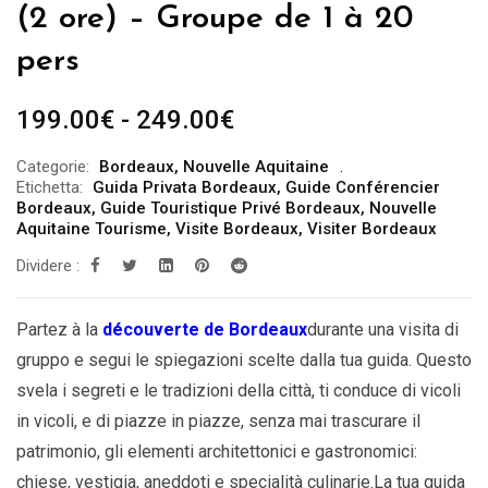
(2 ore) – Groupe de 1 à 20
pers
Fascia
199.00
€
-
249.00
€
di
Categorie:
Bordeaux
,
Nouvelle Aquitaine
prezzo:
Etichetta:
Guida Privata Bordeaux
,
Guide Conférencier
da
Bordeaux
,
Guide Touristique Privé Bordeaux
,
Nouvelle
Aquitaine Tourisme
,
Visite Bordeaux
,
Visiter Bordeaux
199.00€
Dividere :
a
249.00€
Partez à la
découverte de Bordeaux
durante una visita di
gruppo e segui le spiegazioni scelte dalla tua guida. Questo
svela i segreti e le tradizioni della città, ti conduce di vicoli
in vicoli, e di piazze in piazze, senza mai trascurare il
patrimonio, gli elementi architettonici e gastronomici:
chiese, vestigia, aneddoti e specialità culinarie.La tua guida