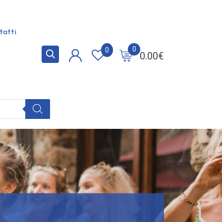
tatti
0
0
0.00
€