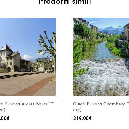
Prodotti simili
a Privata Aix les Bains ***
Guida Privata Chambéry **
re)
ore)
.00
€
319.00
€