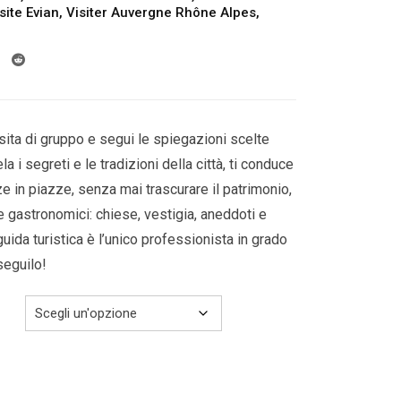
da
site Evian
,
Visiter Auvergne Rhône Alpes
,
309.00€
a
319.00€
sita di gruppo e segui le spiegazioni scelte
a i segreti e le tradizioni della città, ti conduce
azze in piazze, senza mai trascurare il patrimonio,
 e gastronomici: chiese, vestigia, aneddoti e
guida turistica è l’unico professionista in grado
 seguilo!