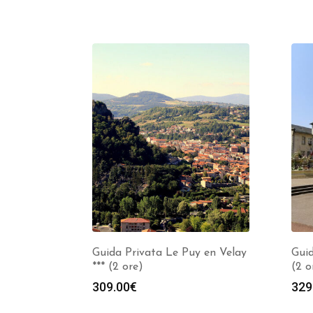
Guida Privata Le Puy en Velay
Guid
*** (2 ore)
(2 o
309.00
€
329