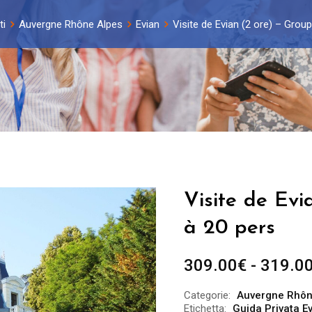
ti
Auvergne Rhône Alpes
Evian
Visite de Evian (2 ore) – Grou
Visite de Evi
à 20 pers
309.00
€
-
319.0
Categorie:
Auvergne Rhôn
Etichetta:
Guida Privata E