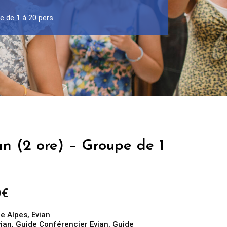
pe de 1 à 20 pers
an (2 ore) – Groupe de 1
Fascia
0
€
di
e Alpes
,
Evian
prezzo:
vian
,
Guide Conférencier Evian
,
Guide