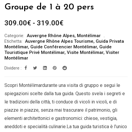
Groupe de 1 à 20 pers
Fascia
309.00
€
-
319.00
€
di
Categorie:
Auvergne Rhône Alpes
,
Montélimar
prezzo:
Etichetta:
Auvergne Rhône Alpes Tourisme
,
Guida Privata
da
Montélimar
,
Guide Conférencier Montélimar
,
Guide
Touristique Privé Montélimar
,
Visite Montélimar
,
Visiter
309.00€
Montélimar
a
Dividere :
319.00€
Scopri Montélimardurante una visita di gruppo e segui le
spiegazioni scelte dalla tua guida. Questo svela i segreti e
le tradizioni della città, ti conduce di vicoli in vicoli, e di
piazze in piazze, senza mai trascurare il patrimonio, gli
elementi architettonici e gastronomici: chiese, vestigia,
aneddoti e specialità culinarie.La tua guida turistica è l’unico