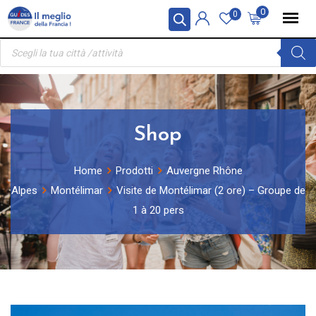
Skip
Pannello di gestione dei cookies
0
0
to
Ricerca
content
prodotti
Shop
Home
Prodotti
Auvergne Rhône
Alpes
Montélimar
Visite de Montélimar (2 ore) – Groupe de
1 à 20 pers