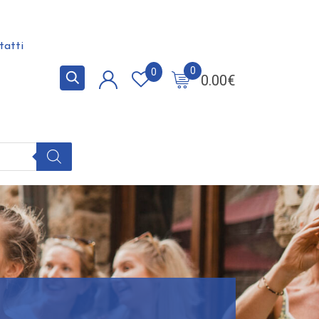
tatti
0
0
0.00
€