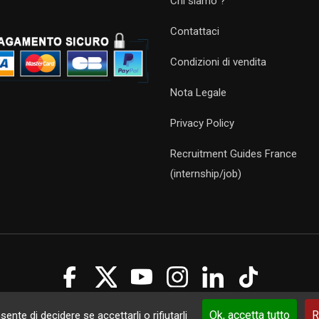
Chi siamo ?
Contattaci
Condizioni di vendita
Nota Legale
Privacy Policy
Recruitment Guides France
(internship/job)
Guides 2021. Tous droits réservés.
Développement web sur mesure
p
Ok, accetta tutto
R
ente di decidere se accettarli o rifiutarli