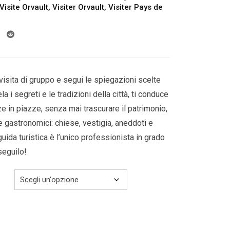
da
Visite Orvault
,
Visiter Orvault
,
Visiter Pays de
309.00€
a
329.00€
visita di gruppo e segui le spiegazioni scelte
a i segreti e le tradizioni della città, ti conduce
azze in piazze, senza mai trascurare il patrimonio,
 e gastronomici: chiese, vestigia, aneddoti e
guida turistica è l’unico professionista in grado
 seguilo!