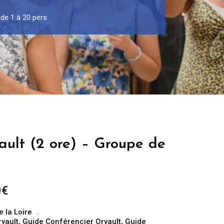
 de 1 à 20 pers
ault (2 ore) – Groupe de
Fascia
0
€
di
e la Loire
prezzo:
rvault
,
Guide Conférencier Orvault
,
Guide