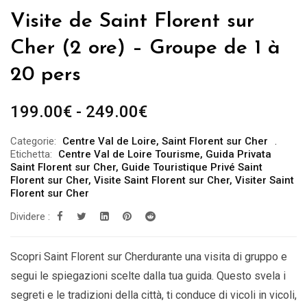
Visite de Saint Florent sur
Cher (2 ore) – Groupe de 1 à
20 pers
Fascia
199.00
€
-
249.00
€
di
Categorie:
Centre Val de Loire
,
Saint Florent sur Cher
prezzo:
Etichetta:
Centre Val de Loire Tourisme
,
Guida Privata
da
Saint Florent sur Cher
,
Guide Touristique Privé Saint
Florent sur Cher
,
Visite Saint Florent sur Cher
,
Visiter Saint
199.00€
Florent sur Cher
a
Dividere :
249.00€
Scopri Saint Florent sur Cherdurante una visita di gruppo e
segui le spiegazioni scelte dalla tua guida. Questo svela i
segreti e le tradizioni della città, ti conduce di vicoli in vicoli,