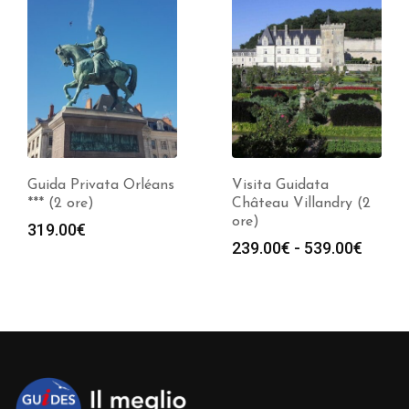
Visita Guidata
Visita Guidata
Château Villandry (2
Chenonceau (2 ore)
ore)
Fasci
239.00
€
-
539.00
€
Fascia
239.00
€
-
539.00
€
di
di
prezz
prezzo:
da
da
239.0
239.00€
a
a
539.0
539.00€