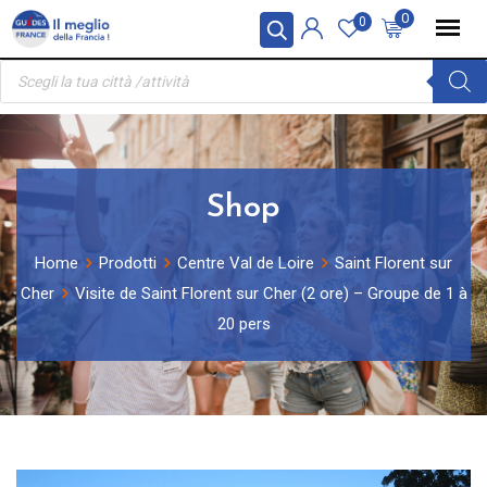
Skip
Pannello di gestione dei cookies
0
0
to
Ricerca
content
prodotti
Shop
Home
Prodotti
Centre Val de Loire
Saint Florent sur
Cher
Visite de Saint Florent sur Cher (2 ore) – Groupe de 1 à
20 pers