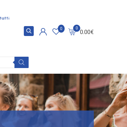
tatti
0
0
0.00
€