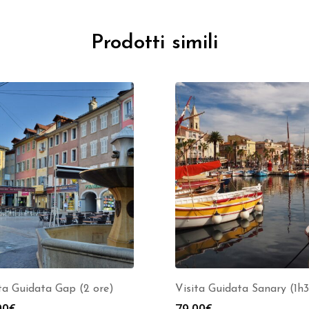
Prodotti simili
ta Guidata Gap (2 ore)
Visita Guidata Sanary (1h
00
€
79.00
€