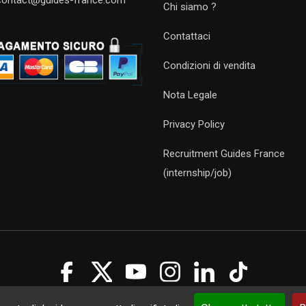
contact@guides-france.com
Chi siamo ?
Contattaci
Condizioni di vendita
Nota Legale
Privacy Policy
Recruitment Guides France
(internship/job)
Guides 2021. Tous droits réservés.
Développement web sur mesure
p