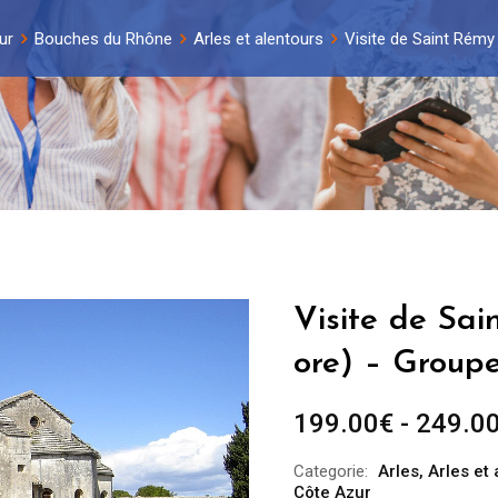
ur
Bouches du Rhône
Arles et alentours
Visite de Saint Rémy
Visite de Sa
ore) – Groupe
199.00
€
-
249.0
Categorie:
Arles
,
Arles et
Côte Azur