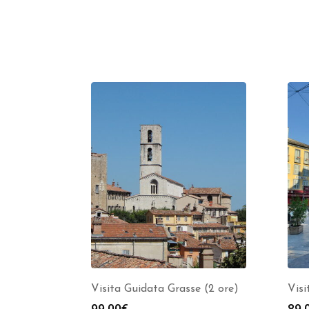
Visita Guidata Grasse (2 ore)
Visi
99.00
€
89.