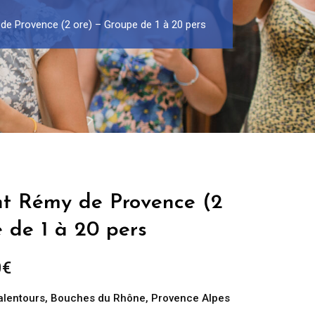
 de Provence (2 ore) – Groupe de 1 à 20 pers
int Rémy de Provence (2
 de 1 à 20 pers
Fascia
0
€
di
 alentours
,
Bouches du Rhône
,
Provence Alpes
prezzo: