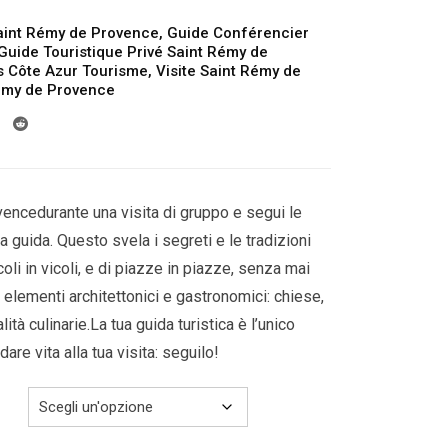
da
aint Rémy de Provence
,
Guide Conférencier
199.00€
Guide Touristique Privé Saint Rémy de
a
s Côte Azur Tourisme
,
Visite Saint Rémy de
Rémy de Provence
249.00€
encedurante una visita di gruppo e segui le
a guida. Questo svela i segreti e le tradizioni
icoli in vicoli, e di piazze in piazze, senza mai
li elementi architettonici e gastronomici: chiese,
ità culinarie.La tua guida turistica è l’unico
are vita alla tua visita: seguilo!