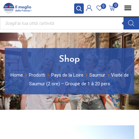
Skip
Pannello di gestione dei cookies
0
0
to
Ricerca
content
prodotti
Shop
Home
Prodotti
Pays de la Loire
Saumur
Visite de
Saumur (2 ore) – Groupe de 1 à 20 pers