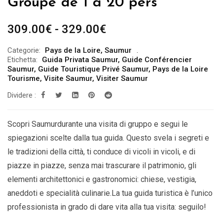
Groupe de 1 à 20 pers
Fascia
309.00
€
-
329.00
€
di
Categorie:
Pays de la Loire
,
Saumur
prezzo:
Etichetta:
Guida Privata Saumur
,
Guide Conférencier
da
Saumur
,
Guide Touristique Privé Saumur
,
Pays de la Loire
Tourisme
,
Visite Saumur
,
Visiter Saumur
309.00€
Dividere :
a
329.00€
Scopri Saumurdurante una visita di gruppo e segui le
spiegazioni scelte dalla tua guida. Questo svela i segreti e
le tradizioni della città, ti conduce di vicoli in vicoli, e di
piazze in piazze, senza mai trascurare il patrimonio, gli
elementi architettonici e gastronomici: chiese, vestigia,
aneddoti e specialità culinarie.La tua guida turistica è l’unico
professionista in grado di dare vita alla tua visita: seguilo!