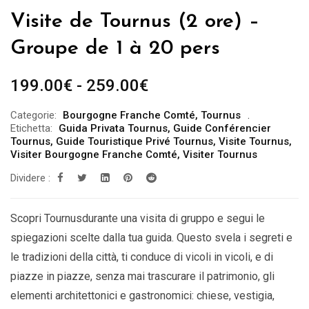
Visite de Tournus (2 ore) –
Groupe de 1 à 20 pers
Fascia
199.00
€
-
259.00
€
di
Categorie:
Bourgogne Franche Comté
,
Tournus
prezzo:
Etichetta:
Guida Privata Tournus
,
Guide Conférencier
da
Tournus
,
Guide Touristique Privé Tournus
,
Visite Tournus
,
Visiter Bourgogne Franche Comté
,
Visiter Tournus
199.00€
Dividere :
a
259.00€
Scopri Tournusdurante una visita di gruppo e segui le
spiegazioni scelte dalla tua guida. Questo svela i segreti e
le tradizioni della città, ti conduce di vicoli in vicoli, e di
piazze in piazze, senza mai trascurare il patrimonio, gli
elementi architettonici e gastronomici: chiese, vestigia,