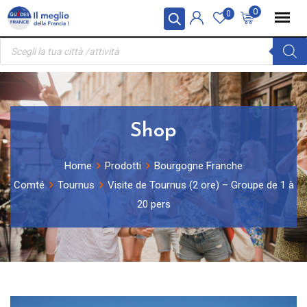
Skip
Pannello di gestione dei cookies
0
0
to
Ricerca
content
prodotti
Shop
Home
Prodotti
Bourgogne Franche
Comté
Tournus
Visite de Tournus (2 ore) – Groupe de 1 à
20 pers