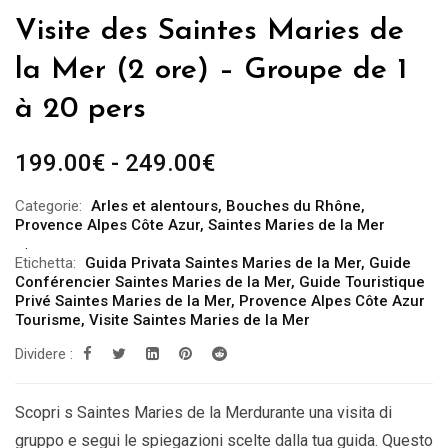
Visite des Saintes Maries de
la Mer (2 ore) – Groupe de 1
à 20 pers
Fascia
199.00
€
-
249.00
€
di
Categorie:
Arles et alentours
,
Bouches du Rhône
,
prezzo:
Provence Alpes Côte Azur
,
Saintes Maries de la Mer
da
Etichetta:
Guida Privata Saintes Maries de la Mer
,
Guide
199.00€
Conférencier Saintes Maries de la Mer
,
Guide Touristique
a
Privé Saintes Maries de la Mer
,
Provence Alpes Côte Azur
Tourisme
,
Visite Saintes Maries de la Mer
249.00€
Dividere :
Scopri s Saintes Maries de la Merdurante una visita di
gruppo e segui le spiegazioni scelte dalla tua guida. Questo