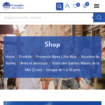
Skip
Pannello di gestione dei cookies
0
0
to
Ricerca
content
prodotti
Shop
Home
Prodotti
Provence Alpes Côte Azur
Bouches du
Rhône
Arles et alentours
Visite des Saintes Maries de la
Mer (2 ore) – Groupe de 1 à 20 pers