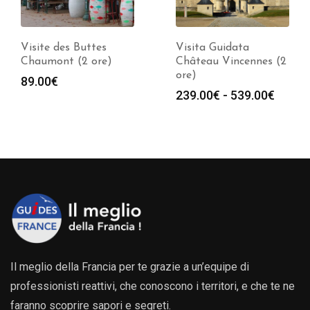
Visite des Buttes
Visita Guidata
Chaumont (2 ore)
Château Vincennes (2
ore)
89.00
€
a
Fasci
239.00
€
-
539.00
€
di
o:
prezz
da
0€
239.0
a
0€
539.0
Il meglio della Francia per te grazie a un’equipe di
professionisti reattivi, che conoscono i territori, e che te ne
faranno scoprire sapori e segreti.