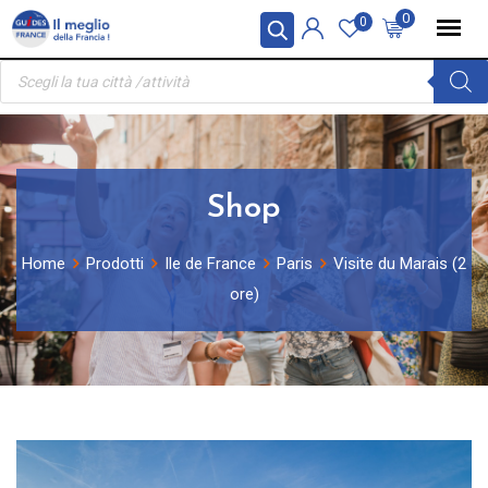
Skip
Pannello di gestione dei cookies
0
0
to
Ricerca
content
prodotti
Shop
Home
Prodotti
Ile de France
Paris
Visite du Marais (2
ore)