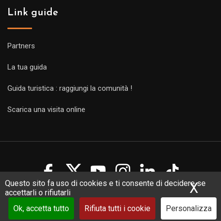
Link guide
Partners
La tua guida
Guida turistica : raggiungi la comunità !
Scarica una visita online
Questo sito fa uso di cookies e ti consente di decidere se
X
Nas
accettarli o rifiutarli
Copyright Guides 2021. Tous droits réservés.
Développement
web sur mesure
par iSoluce
Ok, accetta tutto
Rifiuta tutti i cookie
Personalizza