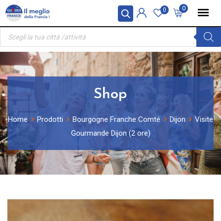
Skip
Pannello di gestione dei cookies
0
0
to
Ricerca
content
prodotti
Shop
Home
Prodotti
Bourgogne Franche Comté
Dijon
Visite
Gourmande Dijon (2 ore)