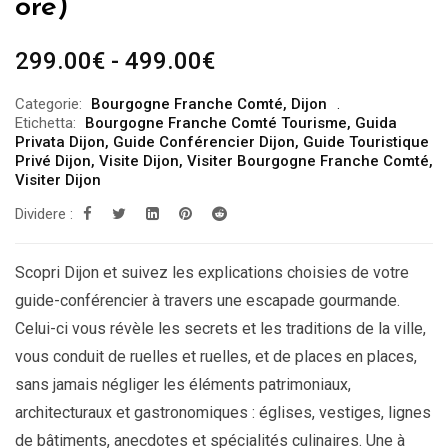
ore)
Fascia
299.00
€
-
499.00
€
di
Categorie:
Bourgogne Franche Comté
,
Dijon
prezzo:
Etichetta:
Bourgogne Franche Comté Tourisme
,
Guida
da
Privata Dijon
,
Guide Conférencier Dijon
,
Guide Touristique
Privé Dijon
,
Visite Dijon
,
Visiter Bourgogne Franche Comté
,
299.00€
Visiter Dijon
a
Dividere :
499.00€
Scopri Dijon et suivez les explications choisies de votre
guide-conférencier à travers une escapade gourmande.
Celui-ci vous révèle les secrets et les traditions de la ville,
vous conduit de ruelles et ruelles, et de places en places,
sans jamais négliger les éléments patrimoniaux,
architecturaux et gastronomiques : églises, vestiges, lignes
de bâtiments, anecdotes et spécialités culinaires. Une à