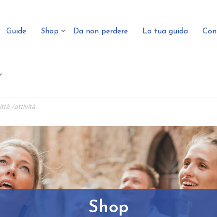
Guide
Shop
Da non perdere
La tua guida
Con
Shop