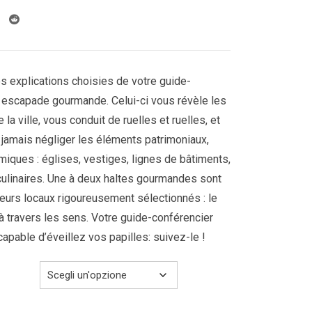
299.00€
a
469.00€
s explications choisies de votre guide-
e escapade gourmande. Celui-ci vous révèle les
 la ville, vous conduit de ruelles et ruelles, et
 jamais négliger les éléments patrimoniaux,
miques : églises, vestiges, lignes de bâtiments,
culinaires. Une à deux haltes gourmandes sont
urs locaux rigoureusement sélectionnés : le
 à travers les sens. Votre guide-conférencier
capable d’éveillez vos papilles: suivez-le !