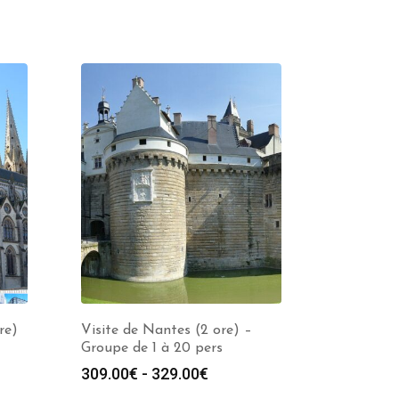
re)
Visite de Nantes (2 ore) –
Groupe de 1 à 20 pers
Fascia
309.00
€
-
329.00
€
di