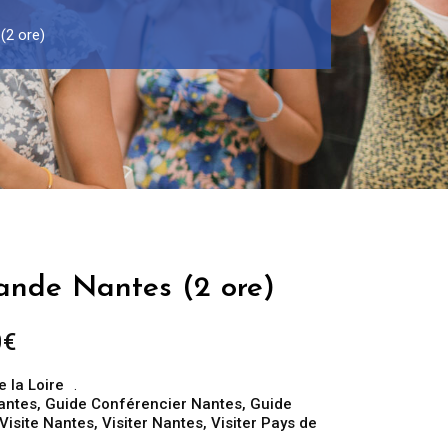
(2 ore)
ande Nantes (2 ore)
Fascia
0
€
di
e la Loire
prezzo:
antes
,
Guide Conférencier Nantes
,
Guide
da
Visite Nantes
,
Visiter Nantes
,
Visiter Pays de