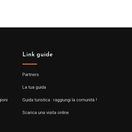
prezzo:
da
309.00€
a
329.00€
Link guide
Partners
La tua guida
gioni
Guida turistica : raggiungi la comunità !
Scarica una visita online