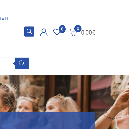
tatti
0
0
0.00
€