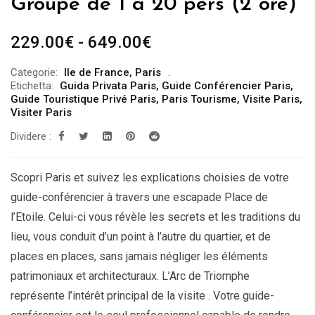
Groupe de 1 à 20 pers (2 ore)
Fascia
229.00
€
-
649.00
€
di
Categorie:
Ile de France
,
Paris
prezzo:
Etichetta:
Guida Privata Paris
,
Guide Conférencier Paris
,
da
Guide Touristique Privé Paris
,
Paris Tourisme
,
Visite Paris
,
Visiter Paris
229.00€
Dividere :
a
649.00€
Scopri Paris et suivez les explications choisies de votre
guide-conférencier à travers une escapade Place de
l’Etoile. Celui-ci vous révèle les secrets et les traditions du
lieu, vous conduit d’un point à l’autre du quartier, et de
places en places, sans jamais négliger les éléments
patrimoniaux et architecturaux. L’Arc de Triomphe
représente l’intérêt principal de la visite . Votre guide-