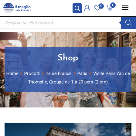
Skip
Pannello di gestione dei cookies
0
0
to
Ricerca
content
prodotti
Shop
Home
Prodotti
Ile de France
Paris
Visite Paris Arc de
Triomphe, Groupe de 1 à 20 pers (2 ore)