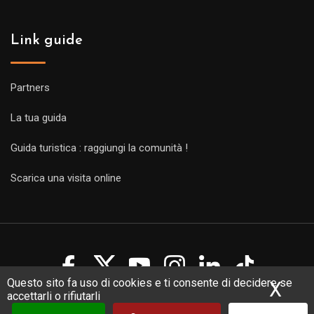
Link guide
Partners
La tua guida
Guida turistica : raggiungi la comunità !
Scarica una visita online
Questo sito fa uso di cookies e ti consente di decidere se
X
Nas
accettarli o rifiutarli
Copyright Guides 2021. Tous droits réservés.
Développement