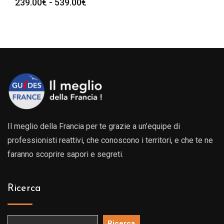
Fascia
239.00
€
-
539.00
€
di
prezzo:
da
239.00€
a
539.00€
Il meglio della Francia per te grazie a un’equipe di
professionisti reattivi, che conoscono i territori, e che te ne
faranno scoprire sapori e segreti.
Ricerca
Ricerca