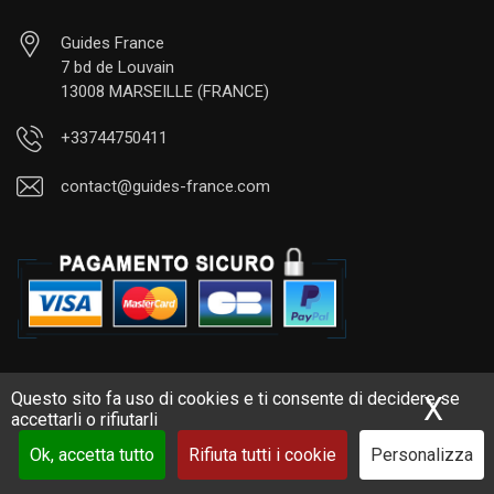
Guides France
7 bd de Louvain
13008 MARSEILLE (FRANCE)
+33744750411
contact@guides-france.com
Visita la Francia
Questo sito fa uso di cookies e ti consente di decidere se
X
Nas
accettarli o rifiutarli
Ok, accetta tutto
Rifiuta tutti i cookie
Personalizza
Attività in Francia (visite, tour)