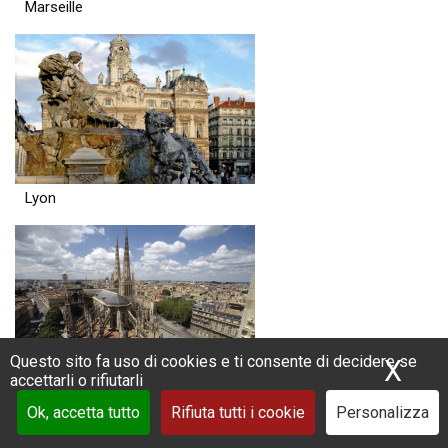
Marseille
Lyon
Questo sito fa uso di cookies e ti consente di decidere se
X
Nas
accettarli o rifiutarli
Bordeaux
Ok, accetta tutto
Rifiuta tutti i cookie
Personalizza