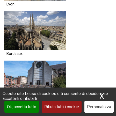
Lyon
Bordeaux
Questo sito fa uso di cookies e ti consente di decidere se
X
Nas
accettarli o rifiutarli
Lille
Ok, accetta tutto
Rifiuta tutti i cookie
Personalizza