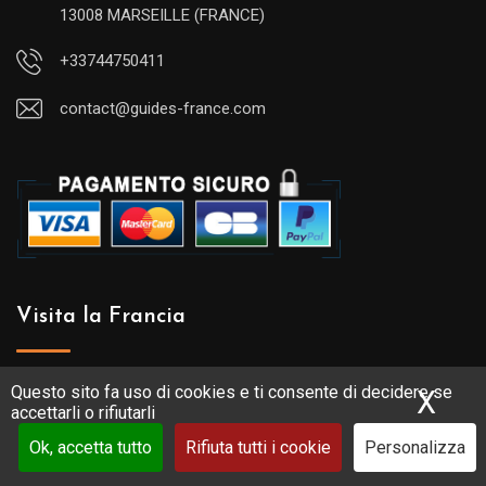
13008 MARSEILLE (FRANCE)
+33744750411
contact@guides-france.com
Visita la Francia
Attività in Francia (visite, tour)
Questo sito fa uso di cookies e ti consente di decidere se
X
Nas
accettarli o rifiutarli
Elenco delle guide turistiche
Ok, accetta tutto
Rifiuta tutti i cookie
Personalizza
Il meglio della Francia e delle regioni francesi