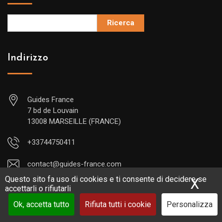
Ricerca
Indirizzo
Guides France
7 bd de Louvain
13008 MARSEILLE (FRANCE)
+33744750411
contact@guides-france.com
Questo sito fa uso di cookies e ti consente di decidere se
X
Nas
accettarli o rifiutarli
Ok, accetta tutto
Rifiuta tutti i cookie
Personalizza